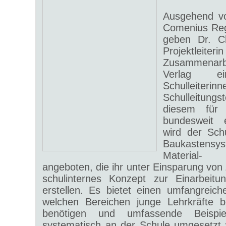
Ausgehend v
Comenius Reg
geben Dr. Ch
Projektleit
Zusammenarb
Verlag e
Schulleiterin
Schulleitu
diesem für 
bundesweit 
wird der Schu
Baukastensyst
Material-
angeboten, die ihr unter Einsparung von Z
schulinternes Konzept zur Einarbeitu
erstellen. Es bietet einen umfangreich
welchen Bereichen junge Lehrkräfte b
benötigen und umfassende Beispi
systematisch an der Schule umgesetzt