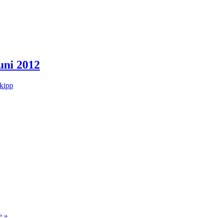
uni 2012
kipp
e »