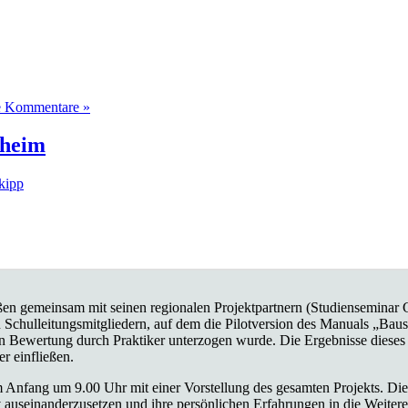
e Kommentare »
uheim
kipp
ßen gemeinsam mit seinen regionalen Projektpartnern (Studiensemin
n Schulleitungsmitgliedern, auf dem die Pilotversion des Manuals „Baus
chen Bewertung durch Praktiker unterzogen wurde. Die Ergebnisse dieses 
r einfließen.
 Anfang um 9.00 Uhr mit einer Vorstellung des gesamten Projekts. Die
v auseinanderzusetzen und ihre persönlichen Erfahrungen in die Weiter