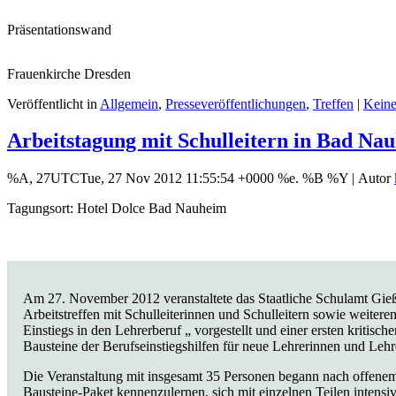
Präsentationswand
Frauenkirche Dresden
Veröffentlicht in
Allgemein
,
Presseveröffentlichungen
,
Treffen
|
Kein
Arbeitstagung mit Schulleitern in Bad Na
%A, 27UTCTue, 27 Nov 2012 11:55:54 +0000 %e. %B %Y |
Autor
Tagungsort: Hotel Dolce Bad Nauheim
Am 27. November 2012 veranstaltete das Staatliche Schulamt Gie
Arbeitstreffen mit Schulleiterinnen und Schulleitern sowie weitere
Einstiegs in den Lehrerberuf „ vorgestellt und einer ersten kritis
Bausteine der Berufseinstiegshilfen für neue Lehrerinnen und Lehre
Die Veranstaltung mit insgesamt 35 Personen begann nach offenem
Bausteine-Paket kennenzulernen, sich mit einzelnen Teilen intensi