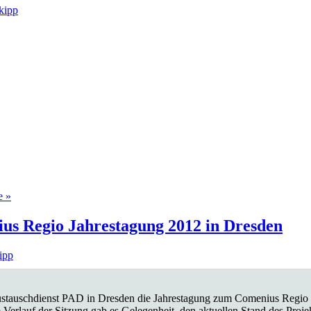
kipp
e »
us Regio Jahrestagung 2012 in Dresden
ipp
tauschdienst PAD in Dresden die Jahrestagung zum Comenius Regio Pr
Verlauf der Sitzung gab es Gelegenheit, den aktuellen Stand des Projek