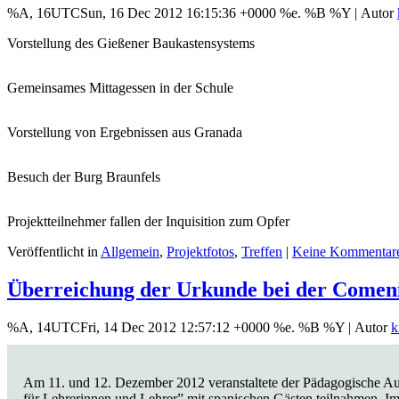
%A, 16UTCSun, 16 Dec 2012 16:15:36 +0000 %e. %B %Y |
Autor
Vorstellung des Gießener Baukastensystems
Gemeinsames Mittagessen in der Schule
Vorstellung von Ergebnissen aus Granada
Besuch der Burg Braunfels
Projektteilnehmer fallen der Inquisition zum Opfer
Veröffentlicht in
Allgemein
,
Projektfotos
,
Treffen
|
Keine Kommentar
Überreichung der Urkunde bei der Comeni
%A, 14UTCFri, 14 Dec 2012 12:57:12 +0000 %e. %B %Y |
Autor
k
Am 11. und 12. Dezember 2012 veranstaltete der Pädagogische Aus
für Lehrerinnen und Lehrer” mit spanischen Gästen teilnahmen. Im 