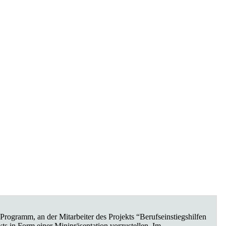
ogramm, an der Mitarbeiter des Projekts “Berufseinstiegshilfen
ts in Form einer Minipräsentation vorzustellen. Im