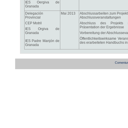
IES Oergiva de
Granada
Delegación
Mai 2013
Abschlussarbeiten zum Projekt
Provincial
Abschlussveranstaltungen
CEP Motril
Abschluss des Projekts mi
Präsentation der Ergebnisse
IES Orgiva de
Granada
Vorbereitung der Abschlusseva
Öffentlichkeitswirksame Verans
IES Padre Manjón de
des erarbeiteten Handbuchs i
Granada
Comenius