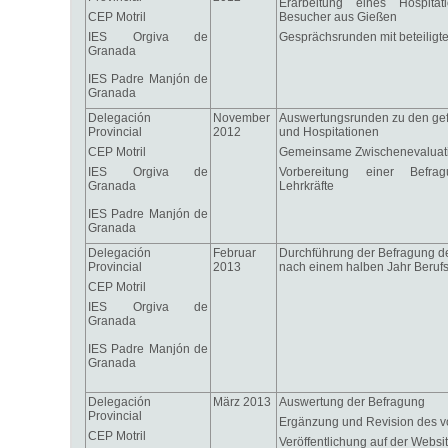
Erarbeitung eines Hospitat
CEP Motril
Besucher aus Gießen
IES Orgiva de
Gesprächsrunden mit beteiligte
Granada
IES Padre Manjón de
Granada
Delegación
November
Auswertungsrunden zu den ge
Provincial
2012
und Hospitationen
CEP Motril
Gemeinsame Zwischenevaluat
IES Orgiva de
Vorbereitung einer Befrag
Granada
Lehrkräfte
IES Padre Manjón de
Granada
Delegación
Februar
Durchführung der Befragung der
Provincial
2013
nach einem halben Jahr Berufs
CEP Motril
IES Orgiva de
Granada
IES Padre Manjón de
Granada
Delegación
März 2013
Auswertung der Befragung
Provincial
Ergänzung und Revision des v
CEP Motril
Veröffentlichung auf der Websi