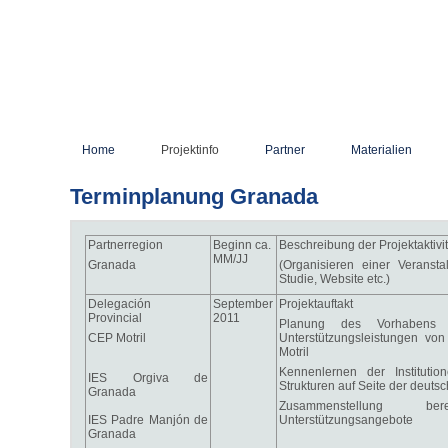
Home
Projektinfo
Partner
Materialien
Terminplanung Granada
Partnerregion
Beginn ca.
Beschreibung der Projektaktivi
MM/JJ
Granada
(Organisieren einer Veranstal
Studie, Website etc.)
Delegación
September
Projektauftakt
Provincial
2011
Planung des Vorhabens 
CEP Motril
Unterstützungsleistungen v
Motril
Kennenlernen der Instituti
IES Orgiva de
Strukturen auf Seite der deuts
Granada
Zusammenstellung ber
IES Padre Manjón de
Unterstützungsangebote
Granada