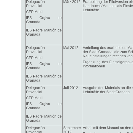
Delegación
März 2012
Erarbeitung der Pilotversion 
Provincial
Handbuchs/Manuals als Einstei
Lehrkräfte
CEP Motril
IES Orgiva de
Granada
IES Padre Manjón de
Granada
Delegación
Mai 2012
Verteilung des erarbeiteten Ma
Provincial
der Stadt Granada, die zum Sc
Neueinstellungen rechnen kö
CEP Motril
Ergänzung des Einsteigerpak
IES Orgiva de
Informationen
Granada
IES Padre Manjón de
Granada
Delegación
Juli 2012
Ausgabe des Materials an die n
Provincial
Lehrkräfte der Stadt Granada
CEP Motril
IES Orgiva de
Granada
IES Padre Manjón de
Granada
Delegación
September
Arbeit mit dem Manual an den
Provincial
2012