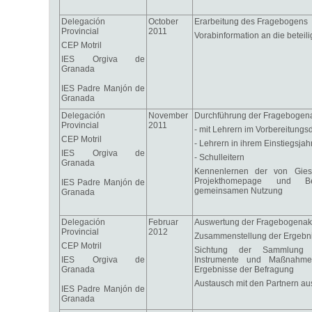
Delegación
October
Erarbeitung des Fragebogens
Provincial
2011
Vorabinformation an die beteil
CEP Motril
IES Orgiva de
Granada
IES Padre Manjón de
Granada
Delegación
November
Durchführung der Fragebogen
Provincial
2011
- mit Lehrern im Vorbereitungs
CEP Motril
- Lehrern in ihrem Einstiegsjah
IES Orgiva de
- Schulleitern
Granada
Kennenlernen der von Giess
Projekthomepage und B
IES Padre Manjón de
gemeinsamen Nutzung
Granada
Delegación
Februar
Auswertung der Fragebogenak
Provincial
2012
Zusammenstellung der Ergebn
CEP Motril
Sichtung der Sammlung b
IES Orgiva de
Instrumente und Maßnahme
Granada
Ergebnisse der Befragung
Austausch mit den Partnern a
IES Padre Manjón de
Granada